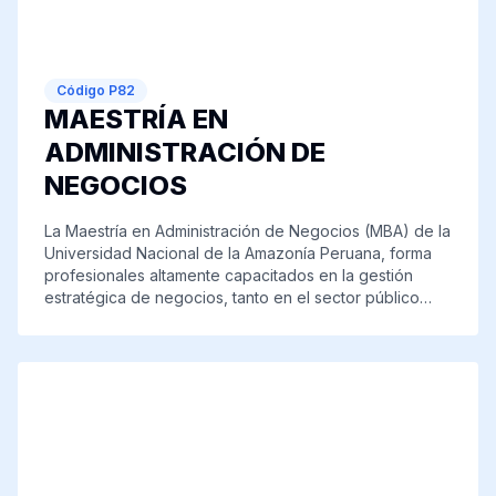
aportar soluciones a los desafíos del sector educativo.
Código
P82
MAESTRÍA EN
ADMINISTRACIÓN DE
NEGOCIOS
La Maestría en Administración de Negocios (MBA) de la
Universidad Nacional de la Amazonía Peruana, forma
profesionales altamente capacitados en la gestión
estratégica de negocios, tanto en el sector público
como privado. Su enfoque académico combina
conocimientos científicos y tecnológicos con
herramientas analíticas para la toma de decisiones,
fomentando el liderazgo, la innovación y la eficiencia
en la administración empresarial. La maestría responde
a la creciente demanda de formación especializada
ante los desafíos económicos y la necesidad de
optimizar el manejo de recursos en un contexto de