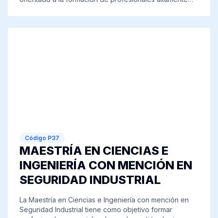
una alternativa académica de excelencia en la región
capacitados en el cuidado de la madre y el recién
amazónica.
nacido. Su enfoque integral fortalece la investigación y
la producción científica, promoviendo la aplicación de
la evidencia en la práctica clínica y la gestión del
cuidado. Además, fomenta el liderazgo, la docencia y
el desarrollo de políticas de salud, garantizando una
atención de calidad en todos los niveles asistenciales y
contribuyendo a la mejora de la salud materno-infantil
en la región y el país.
Código
P37
MAESTRÍA EN CIENCIAS E
INGENIERÍA CON MENCIÓN EN
SEGURIDAD INDUSTRIAL
La Maestría en Ciencias e Ingeniería con mención en
Seguridad Industrial tiene como objetivo formar