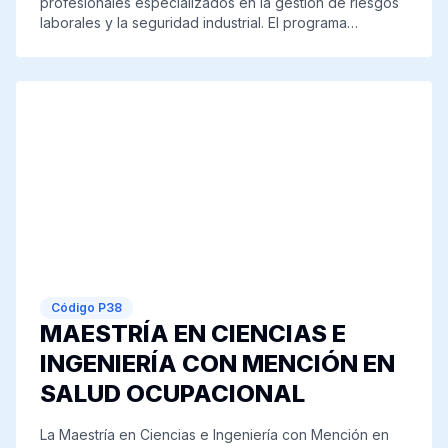
profesionales especializados en la gestión de riesgos
laborales y la seguridad industrial. El programa
proporciona una formación avanzada en ciencias e
ingeniería, enfocándose en el análisis, prevención y
gestión de riesgos en el entorno laboral. Los
egresados adquirirán las competencias necesarias
para implementar programas de seguridad, elaborar
diagnósticos sobre condiciones laborales, y desarrollar
proyectos que promuevan la salud ocupacional y la
prevención de accidentes. Además, el programa
fomenta el desarrollo de habilidades científicas y
técnicas que permiten a los estudiantes enfrentar los
retos de la industria, contribuyendo a un entorno
laboral más seguro y eficiente.
Código
P38
MAESTRÍA EN CIENCIAS E
INGENIERÍA CON MENCIÓN EN
SALUD OCUPACIONAL
La Maestría en Ciencias e Ingeniería con Mención en