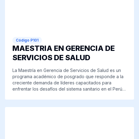
competencias en investigación cualitativa y cuantitativa,
planificación estratégica en salud y diseño de políticas
públicas, garantizando un impacto significativo en la
calidad de atención y bienestar de la población adulta
mayor en la región y el país.
Código
P101
MAESTRIA EN GERENCIA DE
SERVICIOS DE SALUD
La Maestría en Gerencia de Servicios de Salud es un
programa académico de posgrado que responde a la
creciente demanda de líderes capacitados para
enfrentar los desafíos del sistema sanitario en el Perú y
América Latina. Su enfoque interdisciplinario permite
formar profesionales con competencias en gestión,
administración, evaluación de servicios de salud,
políticas públicas, planificación estratégica y dirección
de organizaciones del sector salud, tanto en el ámbito
público como privado. El programa busca contribuir a la
mejora continua de la calidad de los servicios, al
fortalecimiento de los sistemas de salud y a la equidad